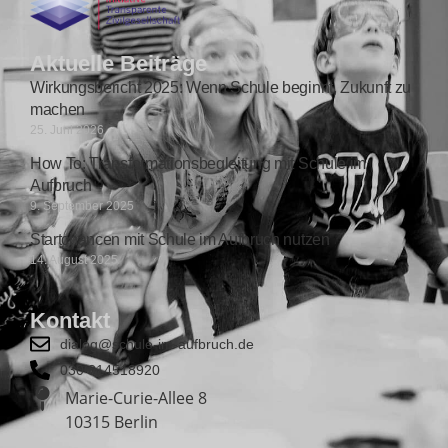
Aktuelle Beiträge
Wirkungsbericht 2025: Wenn Schule beginnt, Zukunft zu
machen
25. Juni 2026
How To: Transformationsbegleitung mit Schule im
Aufbruch
9. September 2025
Startchancen mit Schule im Aufbruch nutzen
14. August 2025
Kontakt
dialog@schule-im-aufbruch.de
030 814518920
Marie-Curie-Allee 8
10315 Berlin