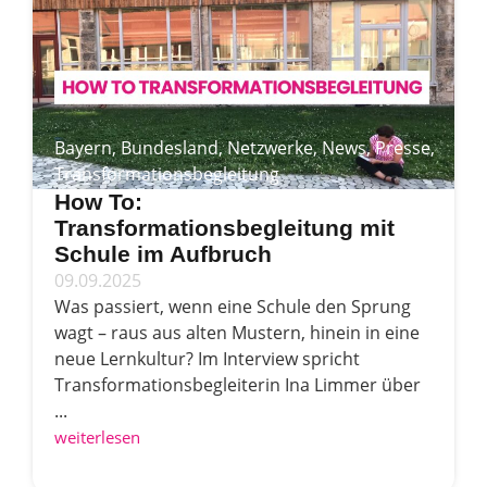
Bayern
,
Bundesland
,
Netzwerke
,
News
,
Presse
,
Transformationsbegleitung
How To:
Transformationsbegleitung mit
Schule im Aufbruch
09.09.2025
Was passiert, wenn eine Schule den Sprung
wagt – raus aus alten Mustern, hinein in eine
neue Lernkultur? Im Interview spricht
Transformationsbegleiterin Ina Limmer über
...
weiterlesen