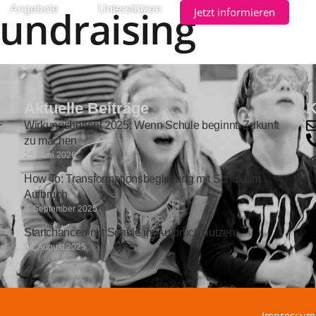
undraising
Angebote
Unterstützen
Jetzt informieren
Aktuelle Beiträge
K
r
Wirkungsbericht 2025: Wenn Schule beginnt, Zukunft
zu machen
25. Juni 2026
How To: Transformationsbegleitung mit Schule im
Aufbruch
9. September 2025
Startchancen mit Schule im Aufbruch nutzen
14. August 2025
Impressum