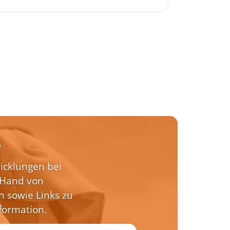
r
wicklungen bei
r Hand von
 sowie Links zu
formation.