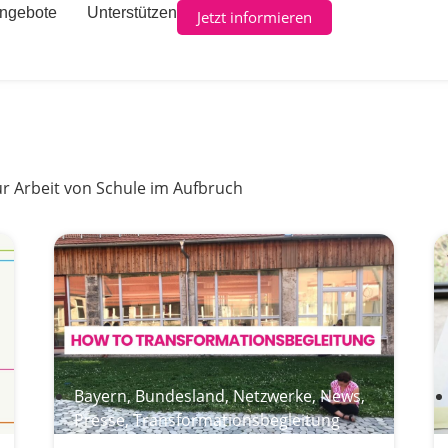
ngebote
Unterstützen
Jetzt informieren
zur Arbeit von Schule im Aufbruch
Bayern
,
Bundesland
,
Netzwerke
,
News
,
Presse
,
Transformationsbegleitung