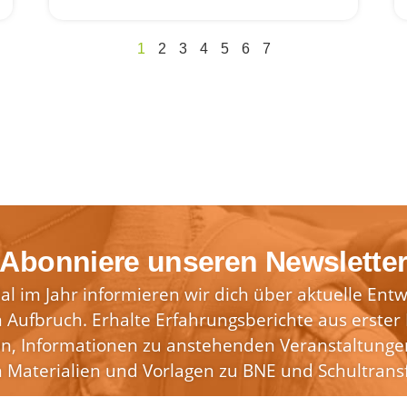
1
2
3
4
5
6
7
Abonniere unseren Newslette
l im Jahr informieren wir dich über aktuelle Ent
 Aufbruch. Erhalte Erfahrungsberichte aus erste
n, Informationen zu anstehenden Veranstaltungen
n Materialien und Vorlagen zu BNE und Schultrans