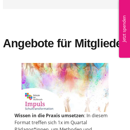
Mitglied werden
Jetzt spenden
Angebote für Mitglieder
Wissen in die Praxis umsetzen
: In diesem
Format treffen sich 1x im Quartal
Pädagog*innen, um Methoden und