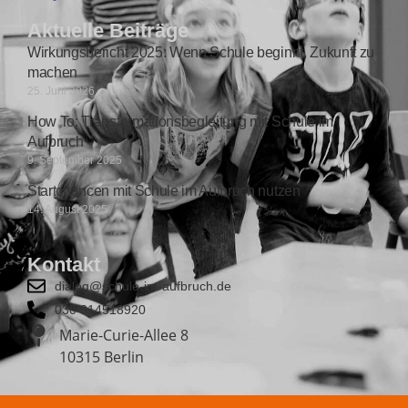
Aktuelle Beiträge
Wirkungsbericht 2025: Wenn Schule beginnt, Zukunft zu
machen
25. Juni 2026
How To: Transformationsbegleitung mit Schule im
Aufbruch
9. September 2025
Startchancen mit Schule im Aufbruch nutzen
14. August 2025
Kontakt
dialog@schule-im-aufbruch.de
030 814518920
Marie-Curie-Allee 8
10315 Berlin