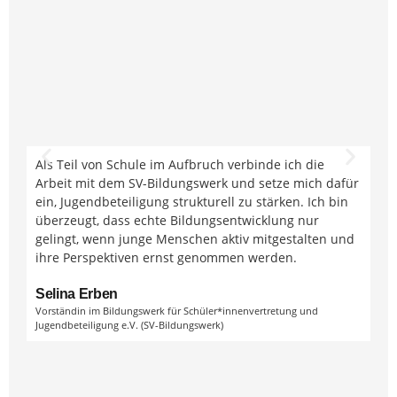
Als Teil von Schule im Aufbruch verbinde ich die
St
Arbeit mit dem SV-Bildungswerk und setze mich dafür
Al
ein, Jugendbeteiligung strukturell zu stärken. Ich bin
au
überzeugt, dass echte Bildungsentwicklung nur
gy
gelingt, wenn junge Menschen aktiv mitgestalten und
Le
ihre Perspektiven ernst genommen werden.
Se
Mit
Selina Erben
Vo
Vorständin im Bildungswerk für Schüler*innenvertretung und
un
Jugendbeteiligung e.V. (SV-Bildungswerk)
Tr
St
Vor