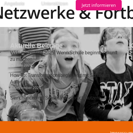
etzwerke & Fort
Angebote
Unterstützen
Jetzt informieren
Aktuelle Beiträge
K
r
Wirkungsbericht 2025: Wenn Schule beginnt, Zukunft
zu machen
25. Juni 2026
How To: Transformationsbegleitung mit Schule im
Aufbruch
9. September 2025
Startchancen mit Schule im Aufbruch nutzen
14. August 2025
Impressum