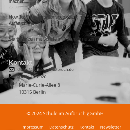
machen
25. Juni 2026
How To: Transformationsbegleitung mit Schule im
Aufbruch
9. September 2025
Startchancen mit Schule im Aufbruch nutzen
14. August 2025
Kontakt
dialog@schule-im-aufbruch.de
030 814518920
Marie-Curie-Allee 8
10315 Berlin
© 2024 Schule im Aufbruch gGmbH
Impressum
Datenschutz
Kontakt
Newsletter