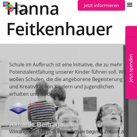
Hanna
Jetzt informieren
Feitkenhauer
Mitglied werden
Über uns
Jetzt spenden
Schule im Aufbruch ist eine Initiative, die zu mehr
Potenzialentfaltung unserer Kinder führen soll. Wir
wollen Schulen, die die angeborene Begeisterung
und Kreativität von Kindern und Jugendlichen
erhalten und fördern.
Aktuelle Beiträge
Wirkungsbericht 2025: Wenn Schule beginnt, Zukunft zu