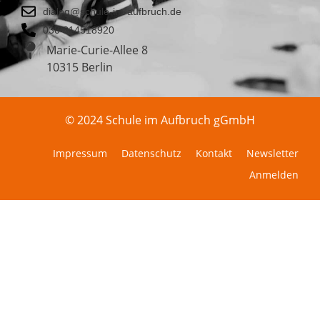
dialog@schule-im-aufbruch.de
030 814518920
Marie-Curie-Allee 8
10315 Berlin
© 2024 Schule im Aufbruch gGmbH
Impressum
Datenschutz
Kontakt
Newsletter
Anmelden