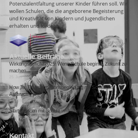
Potenzialentfaltung unserer Kinder führen soll. Wir
wollen Schulen, die die angeborene Begeisterung
und Kreativität von Kindern und Jugendlichen
erhalten und fördern.
Aktuelle Beiträge
Wirkungsbericht 2025: Wenn Schule beginnt, Zukunft zu
machen
25. Juni 2026
How To: Transformationsbegleitung mit Schule im
Aufbruch
9. September 2025
Startchancen mit Schule im Aufbruch nutzen
14. August 2025
Kontakt