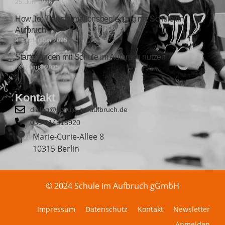
25. Juni 2026
How To: Transformationsbegleitung mit Schule im
Aufbruch
9. September 2025
Startchancen mit Schule im Aufbruch nutzen
14. August 2025
Kontakt
dialog@schule-im-aufbruch.de
030 814518920
Marie-Curie-Allee 8
10315 Berlin
© 2024 Schule im Aufbruch gGmbH
Impressum
Datenschutz
Kontakt
Newsletter
Anmelden