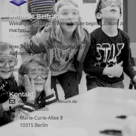
Aktuelle Beiträge
Wirkungsbericht 2025: Wenn Schule beginnt, Zukunft zu
machen
25. Juni 2026
How To: Transformationsbegleitung mit Schule im
Aufbruch
9. September 2025
Startchancen mit Schule im Aufbruch nutzen
14. August 2025
Kontakt
dialog@schule-im-aufbruch.de
030 814518920
Marie-Curie-Allee 8
10315 Berlin