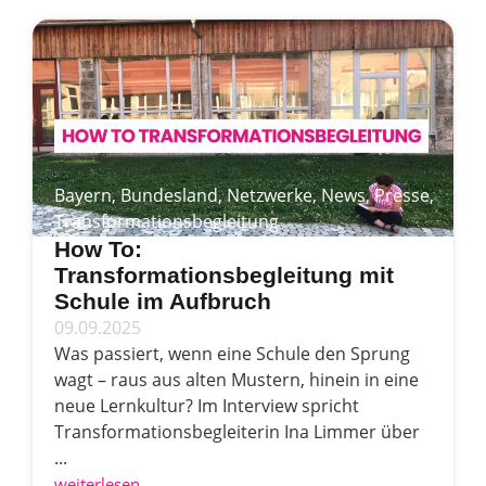
Bayern
,
Bundesland
,
Netzwerke
,
News
,
Presse
,
Transformationsbegleitung
How To:
Transformationsbegleitung mit
Schule im Aufbruch
09.09.2025
Was passiert, wenn eine Schule den Sprung
wagt – raus aus alten Mustern, hinein in eine
neue Lernkultur? Im Interview spricht
Transformationsbegleiterin Ina Limmer über
...
weiterlesen