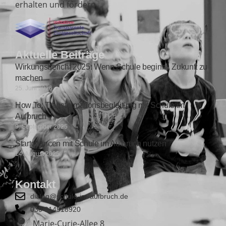
erhalten und fördern.
Aktuelle Beiträge
Wirkungsbericht 2025: Wenn Schule beginnt, Zukunft zu
machen
25. Juni 2026
How To: Transformationsbegleitung mit Schule im
Aufbruch
9. September 2025
Startchancen mit Schule im Aufbruch nutzen
14. August 2025
Kontakt
dialog@schule-im-aufbruch.de
030 814518920
Marie-Curie-Allee 8