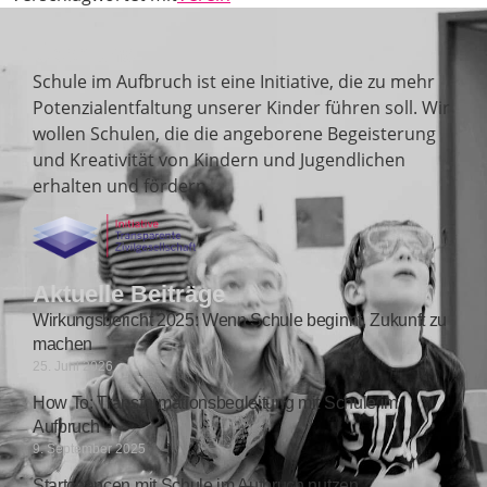
Über uns
Schule im Aufbruch ist eine Initiative, die zu mehr
Potenzialentfaltung unserer Kinder führen soll. Wir
wollen Schulen, die die angeborene Begeisterung
und Kreativität von Kindern und Jugendlichen
erhalten und fördern.
Aktuelle Beiträge
Wirkungsbericht 2025: Wenn Schule beginnt, Zukunft zu
machen
25. Juni 2026
How To: Transformationsbegleitung mit Schule im
Aufbruch
9. September 2025
Startchancen mit Schule im Aufbruch nutzen