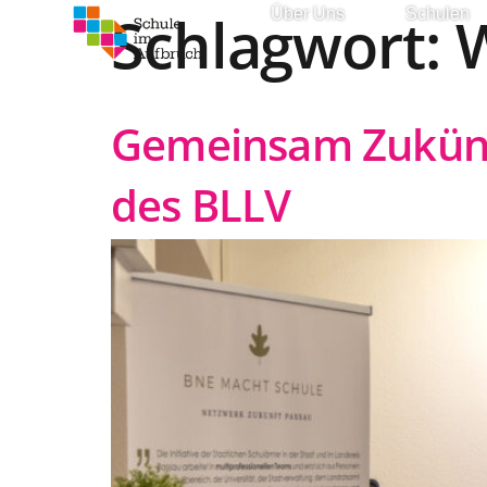
Schlagwort:
W
Über Uns
Schulen
Gemeinsam Zukünft
des BLLV