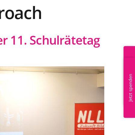
roach
r 11. Schulrätetag
Mitglied werden
Jetzt spenden