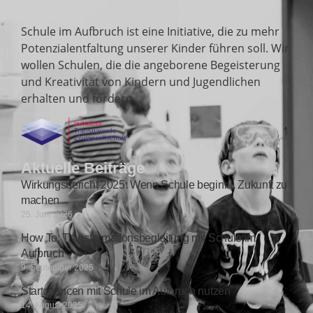
Über uns
Schule im Aufbruch ist eine Initiative, die zu mehr
Potenzialentfaltung unserer Kinder führen soll. Wir
wollen Schulen, die die angeborene Begeisterung
und Kreativität von Kindern und Jugendlichen
erhalten und fördern.
Aktuelle Beiträge
Wirkungsbericht 2025: Wenn Schule beginnt, Zukunft zu
machen
25. Juni 2026
How To: Transformationsbegleitung mit Schule im
Aufbruch
9. September 2025
Startchancen mit Schule im Aufbruch nutzen
14. August 2025