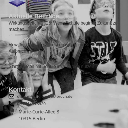
Aktuelle Beiträge
Wirkungsbericht 2025: Wenn Schule beginnt, Zukunft zu
machen
25. Juni 2026
How To: Transformationsbegleitung mit Schule im
Aufbruch
9. September 2025
Startchancen mit Schule im Aufbruch nutzen
14. August 2025
Kontakt
dialog@schule-im-aufbruch.de
030 814518920
Marie-Curie-Allee 8
10315 Berlin