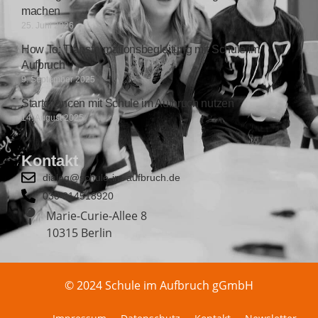
machen
25. Juni 2026
How To: Transformationsbegleitung mit Schule im
Aufbruch
9. September 2025
Startchancen mit Schule im Aufbruch nutzen
14. August 2025
Kontakt
dialog@schule-im-aufbruch.de
030 814518920
Marie-Curie-Allee 8
10315 Berlin
© 2024 Schule im Aufbruch gGmbH