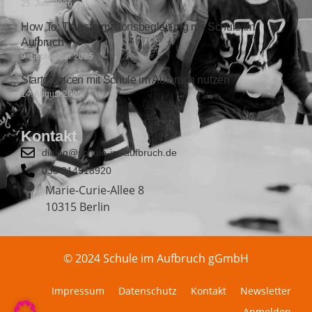
25. Juni 2026
How To: Transformationsbegleitung mit Schule im
Aufbruch
9. September 2025
Startchancen mit Schule im Aufbruch nutzen
14. August 2025
Kontakt
dialog@schule-im-aufbruch.de
030 814518920
Marie-Curie-Allee 8
10315 Berlin
© 2024 Schule im Aufbruch gGmbH
Impressum
Datenschutz
Kontakt
Newsletter
Anmelden