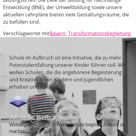
Bildungsorten. Die Ziele der Bildung für nachhaltige
Entwicklung (BNE), der Umweltbildung sowie unsere
aktuellen Lehrpläne bieten viele Gestaltungsräume, die
zu befüllen sind.
Verschlagwortet mit
Bayern
,
Transformationsbegleitung
Über uns
Schule im Aufbruch ist eine Initiative, die zu mehr
Potenzialentfaltung unserer Kinder führen soll. Wir
wollen Schulen, die die angeborene Begeisterung
und Kreativität von Kindern und Jugendlichen
erhalten und fördern.
Aktuelle Beiträge
Wirkungsbericht 2025: Wenn Schule beginnt, Zukunft zu
machen